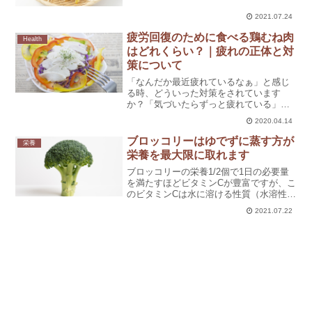
パラギン酸：アミノ酸のひとつで新陳代
謝を活発にし、疲労回復に役立つなかで
2021.07.24
も大豆もやしは、グリーンアスパラガス
の倍近い含有量です。短時...
疲労回復のために食べる鶏むね肉
Health
はどれくらい？｜疲れの正体と対
策について
「なんだか最近疲れているなぁ」と感じ
る時、どういった対策をされています
か？「気づいたらずっと疲れている」・
「特に変わったことはしていないのに疲
2020.04.14
れを感じる」等、慢性的な疲れを感じて
いる方は多いと思います。疲れた時には
ブロッコリーはゆでずに蒸す方が
栄養
焼肉などがっつりした料理や...
栄養を最大限に取れます
ブロッコリーの栄養1/2個で1日の必要量
を満たすほどビタミンCが豊富ですが、こ
のビタミンCは水に溶ける性質（水溶性ビ
タミン）。水溶性ビタミン：尿から体外
2021.07.22
に排出されやすいのでこまめに摂取をゆ
でると4割がこわれてしまいます。おすす
めは蒸すこと。...