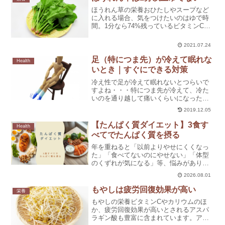
ほうれん草の栄養おひたしやスープなど
に入れる場合、気をつけたいのはゆで時
間。1分なら74%残っているビタミンC
が、3分ゆでると48%にまで減ってしまい
ます。栄養の損失を防ぐには、短時間で
2021.07.24
ゆでるのがコツ。すぐに水にさらして水
けを絞り、熱に長時...
足（特につま先）が冷えて眠れな
Health
いとき｜すぐにできる対策
冷え性で足が冷えて眠れないとつらいで
すよね・・・特につま先が冷えて、冷た
いのを通り越して痛いくらいになった
り。靴下を何枚も重ねて履いても冷たい
2019.12.05
ままだったり。私もずっとつらい思いを
してきたので、同じように足が冷えて眠
【たんぱく質ダイエット】3食す
Health
れない方はどんな対策をして...
べてでたんぱく質を摂る
年を重ねると「以前よりやせにくくなっ
た」「食べてないのにやせない」「体型
のくずれが気になる」等、悩みがありま
せんか？ダイエットには、筋肉量を維持
2026.08.01
して代謝を落とさない「たんぱく質」の
摂取が不可欠です。1食でまとめて摂るの
もやしは疲労回復効果が高い
栄養
ではなく、3食均等に摂...
もやしの栄養ビタミンCやカリウムのほ
か、疲労回復効果が高いとされるアスパ
ラギン酸も豊富に含まれています。アス