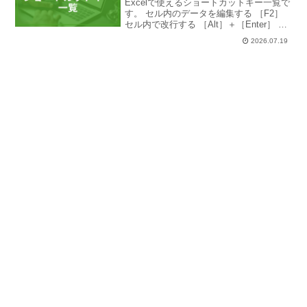
Excelで使えるショートカットキー一覧で
す。 セル内のデータを編集する ［F2］
セル内で改行する ［Alt］＋［Enter］ デ
ータを検索する ［Ctrl］＋［F］ データ
2026.07.19
を置換する ［Ctrl］＋［H］ 列全体を選
択する ［Ctrl］...