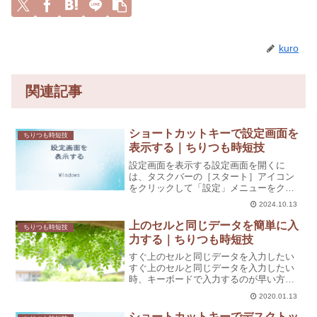
kuro
関連記事
ショートカットキーで設定画面を
ちりつも時短技
表示する｜ちりつも時短技
設定画面を表示する設定画面を開くに
は、タスクバーの［スタート］アイコン
をクリックして「設定」メニューをクリ
ックします。ショートカットキーを使用
2024.10.13
するキーボードで操作するには、
Windowsロゴキーと［I］を押すと、設定
上のセルと同じデータを簡単に入
ちりつも時短技
画面が表示されます。
力する｜ちりつも時短技
すぐ上のセルと同じデータを入力したい
すぐ上のセルと同じデータを入力したい
時、キーボードで入力するのが早い方な
どはもう一度入力していませんか？もし
2020.01.13
くは、①入力されているセルを選択し、
［Ctrl］+［C］（コピー）を押し、②入
ショートカットキーでデスクトッ