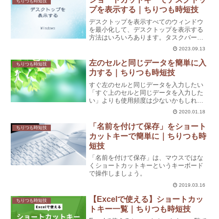
ちりつも時短技
力したいセルに移動...
プを表示する｜ちりつも時短技
デスクトップを表示すべてのウィンドウ
を最小化して、デスクトップを表示する
方法はいろいろあります。タスクバーを
右クリック1.「タスクバー」を右クリッ
2023.09.13
クします。2.メニューから「デスクトッ
プを表示」をクリックします。タスクバ
左のセルと同じデータを簡単に入
ちりつも時短技
ーの右側にあるボタン...
力する｜ちりつも時短技
すぐ左のセルと同じデータを入力したい
「すぐ上のセルと同じデータを入力した
い」よりも使用頻度は少ないかもしれま
せんが、すぐ左のセルと同じデータを簡
2020.01.18
単に入力することもできます。コピーし
て貼り付けるよりも、もっと簡単な方法
「名前を付けて保存」をショート
ちりつも時短技
があります。すぐ左のデー...
カットキーで簡単に｜ちりつも時
短技
「名前を付けて保存」は、マウスではな
くショートカットキーというキーボード
で操作しましょう。
2019.03.16
【Excelで使える】ショートカッ
ちりつも時短技
トキー一覧｜ちりつも時短技